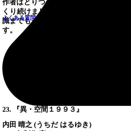
作者はとりつかれたように「耳」をつ
くり続けました。周囲の音ばかりか意
よくある質問
識までもが吸い込まれて行きそうで
す。
23. 『異・空間１９９３』
内田 晴之 (うちだ はるゆき)