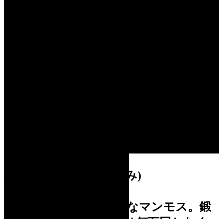
国の天然記念物に指定されている声良
鶏の堂々とした姿が青空に映え、朗ら
かな雰囲気を醸し出します。
8. 『大地の鼓動』
館内ガイド
安藤 泉 (あんどう いずみ)
1993年制作 高さ 350cm
高さ3.5メートルの巨大なマンモス。鍛