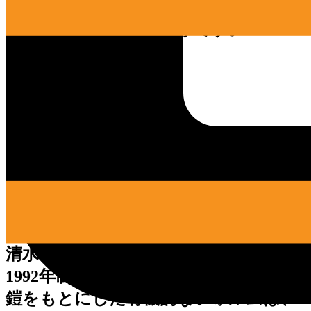
覚が凝縮されています。繊細な女性の
内面が滲み出るかのようです。
2. 『登甲』
清水 九兵衛 (きよみず きゅうべえ)
1992年制作 高さ 670cm
鎧をもとにした有機的なフォルムは、