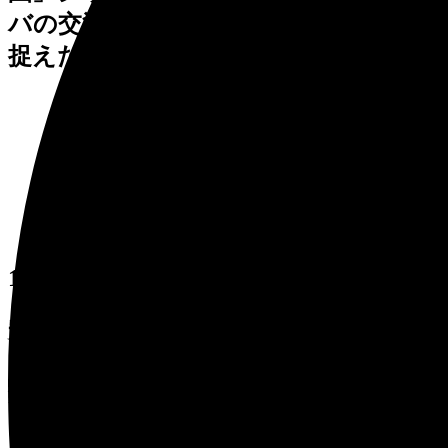
バの交流の様子を、単純かつ特徴的に
捉えた微笑ましい作品です。
10. 『悠久』
安藤 泉 (あんどう いずみ)
1999年制作 高さ 70cm
鍛金で造られたラクダの像です。すわ
って休憩しているところでしょうか？