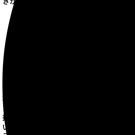
きかけ、安らぎの空間が生まれます。
16. 『平和が来る』
堀口 泰造 (ほりぐち たいぞう)
1991年制作 高さ 205cm
抑留生活を送った作者は、平和への願
いを少年の像に託しました。少年の足