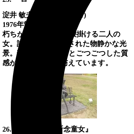
淀井 敏夫 (よどい としお)
1976年制作 高さ 120cm
朽ちかけたベンチに腰掛ける二人の
女。詩情豊かに表現された物静かな光
景。独特なフォルムとごつごつした質
感が、深い陰影を与えています。
26. 『祈念童子・祈念童女』