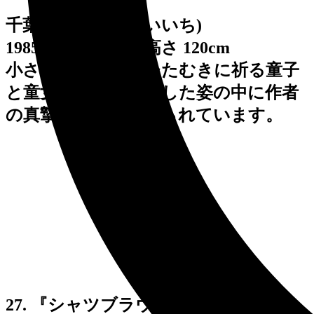
千葉 精一 (ちば せいいち)
1985・1986年制作 高さ 120cm
小さな手を合わせひたむきに祈る童子
と童女。ほのぼのとした姿の中に作者
の真摯な思いが込められています。
27. 『シャツブラウス』