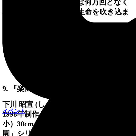
金の技法によって銅板は何万回となく
ハンマーで鍛えられ、生命を吹き込ま
れるのです。
9. 『楽園』
下川 昭宣 (しもかわ あきのぶ)
イベント
1998年制作 高さ （大）60cm・（
小）30cm カバをモチーフにした「楽
園」シリーズのひとつです。親子のカ