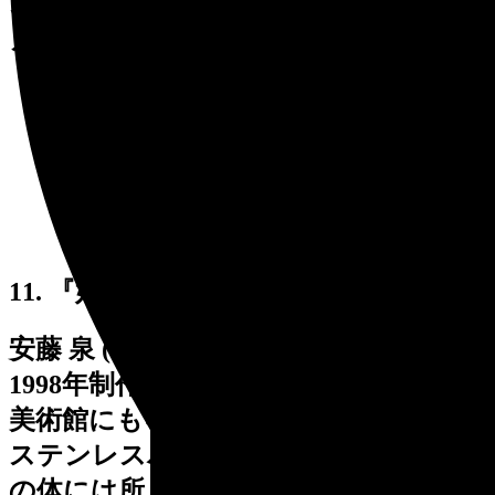
その柔らかな曲線は金属板が材料であ
ることを忘れてしまいそうです。
11. 『好奇心』
安藤 泉 (あんどう いずみ)
1998年制作 高さ 570cm
美術館にもキリンがやってきました。
ステンレスパイプや銅板で作られたそ
の体には所々にすきまがありますが、