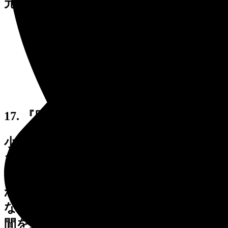
元には空薬莢が転がっています。
17. 『円形の記憶』
小田 襄 (おだ じょう)
1993年制作 高さ 392cm
抽象的な三つの輪が、永遠の未来へ向
かって運動を繰り返します。鏡のよう
な表面は風景を映し込み、有機的な空
間を生み出します。