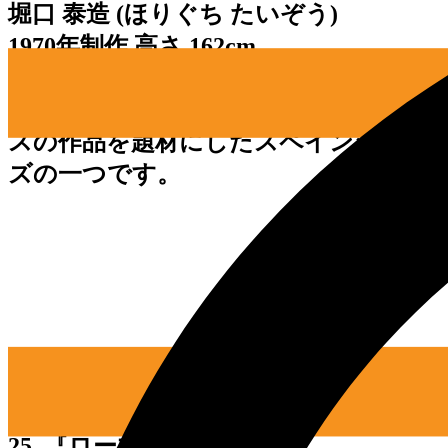
堀口 泰造 (ほりぐち たいぞう)
1970年制作 高さ 162cm
ほとばしる情熱と躍動感が、官能的な
異国情緒をかきたてます。セルバンテ
スの作品を題材にしたスペインシリー
ズの一つです。
25. 『ローマの公園』