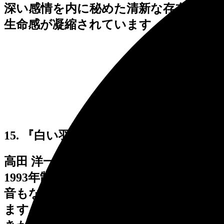
深い感情を内に秘めた清新な存在感、
生命感が凝縮されています。
15. 『白い羽音』
高田 洋一 (たかだ よういち)
1993年制作 高さ 515cm
音もなく漂う羽が大気の流れをとらえ
ます。自然のエネルギーがやさしく働