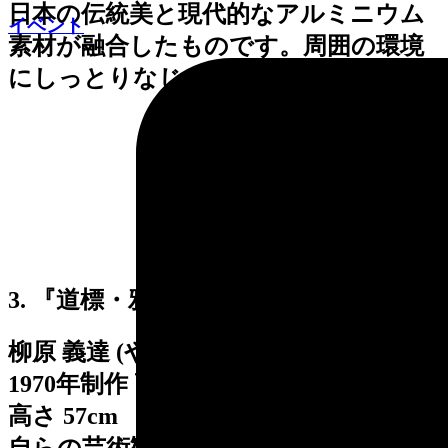
日本の伝統美と現代的なアルミニウム
イベント
素材が融合したものです。周囲の環境
にしっとりなじんでいます。
3. 『道標・鴉』・4. 『風の中の鴉』
柳原 義達 (やなぎはら よしたつ)
1970年制作 高さ 136.5cm、1982年制作
高さ 57cm
自らの芸術観、思考を彫り込んだ道標