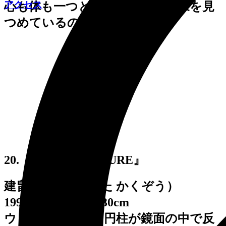
アクセス
心も体も一つとなって、遠く未来を見
つめているのでしょう。
20. 『WAVING FIGURE』
建畠 覚造 (たてはた かくぞう）
1993年制作 高さ 430cm
ウェーブした板と円柱が鏡面の中で反