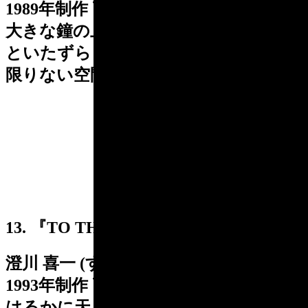
1989年制作 高さ 228.6cm
大きな鐘の上で、優雅にそしてちょっ
といたずらっぽくとびはねる野兎は、
限りない空間への案内人のようです。
13. 『TO THE SKY』
澄川 喜一 (すみかわ きいち)
1993年制作 高さ 1000cm
はるかに天をつくかのようにそびえ立