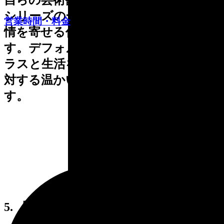
シリーズの一つです。カラスに深い愛
営業時間・料金
情を寄せる作者の思いが感じられま
す。デフォルメされた象徴的な形。カ
ラスと生活を共にした、作者の生命に
対する温かいまなざしが感じられま
す。
5. 『フラワーソング』