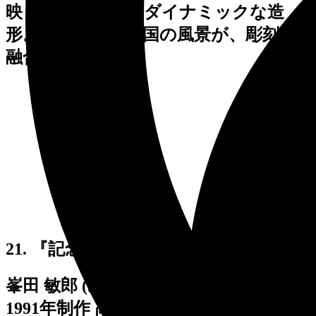
映しあう、知的でダイナミックな造
形。変化に富む北国の風景が、彫刻と
融合します。
21. 『記念撮影－五月のかたち－』
峯田 敏郎 (みねた としろう)
1991年制作 高さ 250cm