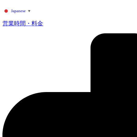
コ
Japanese
▼
ン
テ
営業時間・料金
ン
ツ
に
ス
キ
ッ
プ