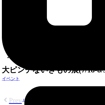
営業時間・料金
イベント
館内ガイド
アクセス
お知らせ
営業時間・料金
イベント
館内ガイド
アクセス
お知らせ
大ピンチないきもの展(7/18-8/3
イベント
Prev
【手づくりスタジオ】オリジナルジオラマを作ろう！(7/18～8/30)