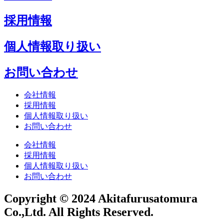
採用情報
個人情報取り扱い
お問い合わせ
会社情報
採用情報
個人情報取り扱い
お問い合わせ
会社情報
採用情報
個人情報取り扱い
お問い合わせ
Copyright © 2024 Akitafurusatomura
Co.,Ltd. All Rights Reserved.