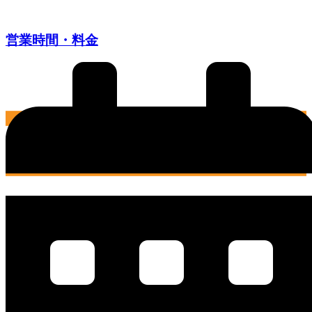
コ
ン
営業時間・料金
テ
ン
ツ
に
ス
キ
ッ
プ