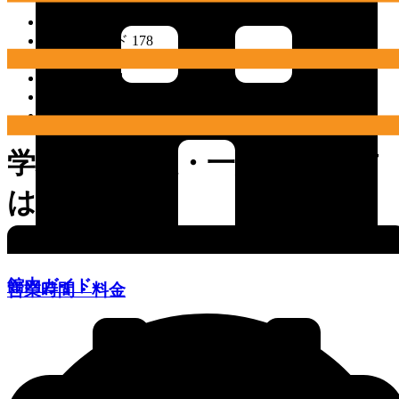
バージョン
ダウンロード
178
ファイルサイズ
38.00 KB
ファイル数
1
投稿日
2024年3月3日
最終更新日時
2024年3月3日
学校幼保施設・一般団体の方
は
館内ガイド
営業時間・料金